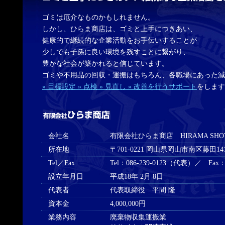
ゴミは厄介なものかもしれません。
しかし、ひらま商店は、ゴミと上手につきあい、
健康的で継続的な企業活動をお手伝いすることが
少しでも子孫に良い環境を残すことに繋がり、
豊かな社会が築かれると信じています。
ゴミや不用品の回収・運搬はもちろん、各職場にあった減
» 目標設定 » 点検 » 見直し » 改善を行うサポート
をします
会社名
有限会社ひらま商店 HIRAMA SHOTE
所在地
〒701-0221 岡山県岡山市南区藤田141
Tel／Fax
Tel：086-239-0123（代表）／ Fax：08
設立年月日
平成18年 2月 8日
代表者
代表取締役 平間 隆
資本金
4,000,000円
業務内容
廃棄物収集運搬業