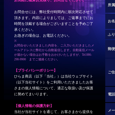
お気軽に概算お見積り、お問合せください。
所属
お問合せには、弊社受付時間内に順次対応させて
頂きます。内容によりましては、ご返事までにお
お名
時間を頂戴する場合がございますことを予めご了
承ください。
ふり
お急ぎの場合は、お電話ください。
※
お問合せいただきました内容を、ご入力いただきましたメ
郵便
ールアドレスに弊社から自動返信します。自動返信メール
が届かない場合はお手数をおかけいたしますが、Tel.086-
298-9900 までご連絡ください。
【プライバシーポリシー】
ご住
ひらま商店（以下「当社」）は当社ウェブサイト
（以下当社サイト）をご利用いただきましたお客
さまの個人情報について、適正な取扱い及び保護
に努めてまいります。
電話
【個人情報の保護方針】
メー
当社が当社サイトを通じて、お客さまから提供を